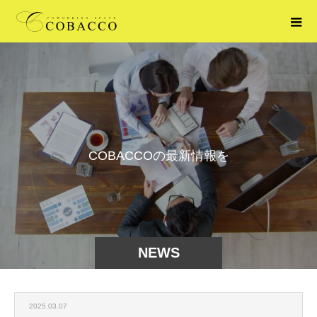
C
O
B
A
C
C
O
の
最
新
情
報
を
お
届
け
NEWS
2025.03.07