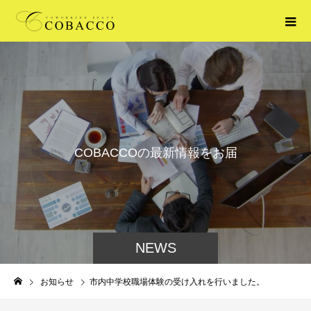
C
O
B
A
C
C
O
の
最
新
情
報
を
お
届
け
し
ま
す
。
NEWS
お知らせ
市内中学校職場体験の受け入れを行いました。