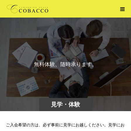
無
料
体
験
、
随
時
承
り
ま
す
。
見学・体験
ご入会希望の方は、必ず事前に見学にお越しください。見学にお