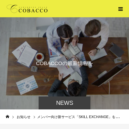
C
O
B
A
C
C
O
の
最
新
情
報
を
お
届
け
し
NEWS
お知らせ
メンバー向け新サービス「SKILL EXCHANGE」を始めました