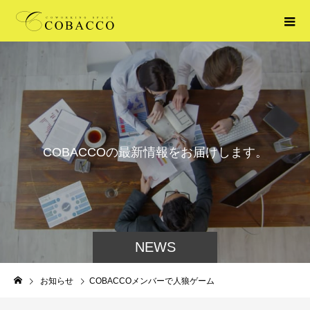
C
O
B
A
C
C
O
の
最
新
情
報
を
お
届
け
し
ま
す
。
NEWS
お知らせ
COBACCOメンバーで人狼ゲーム