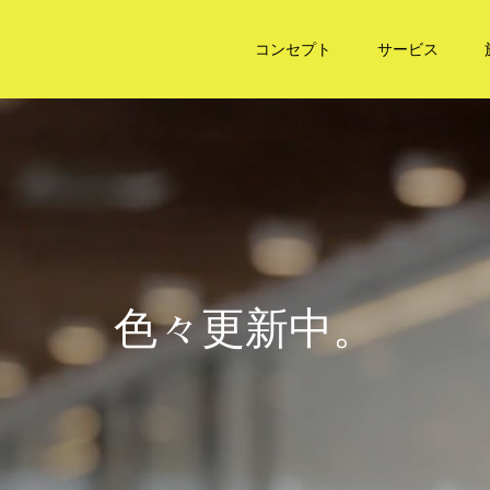
コンセプト
サービス
色
々
更
新
中
。