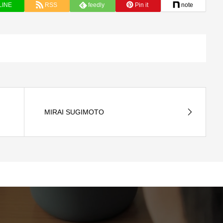
LINE
RSS
feedly
Pin it
note
MIRAI SUGIMOTO