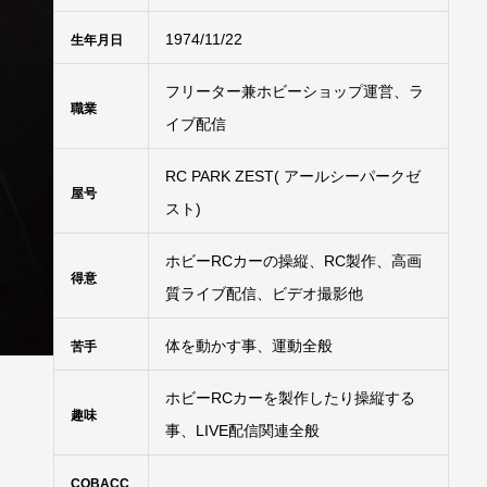
1974/11/22
生年月日
フリーター兼ホビーショップ運営、ラ
職業
イブ配信
RC PARK ZEST( アールシーパークゼ
屋号
スト)
ホビーRCカーの操縦、RC製作、高画
得意
質ライブ配信、ビデオ撮影他
体を動かす事、運動全般
苦手
ホビーRCカーを製作したり操縦する
趣味
事、LIVE配信関連全般
COBACC