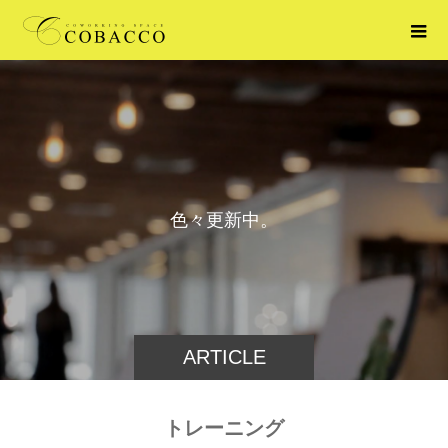
色
々
更
新
中
。
ARTICLE
トレーニング