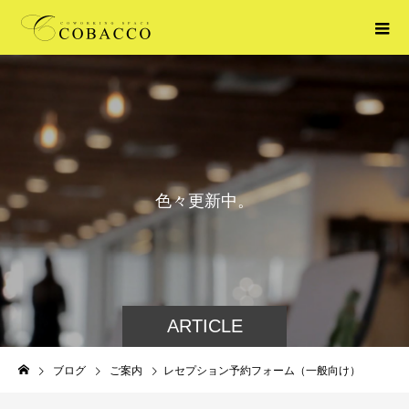
色
々
更
新
中
。
ARTICLE
ブログ
ご案内
レセプション予約フォーム（一般向け）