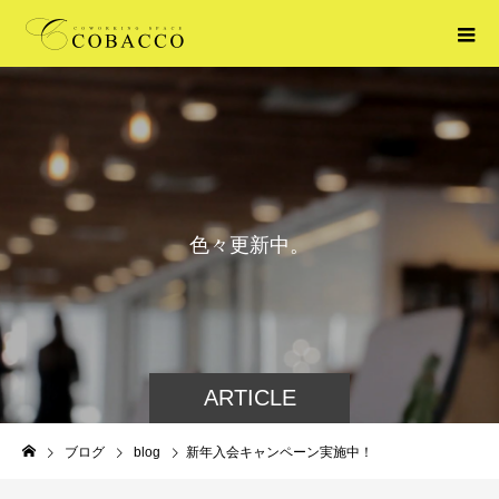
色
々
更
新
中
。
ARTICLE
ブログ
blog
新年入会キャンペーン実施中！