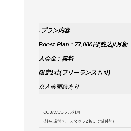
-プラン内容 –
Boost Plan :
77,000円(税込)/月額
入会金 : 無料
限定1社(フリーランスも可)
※入会面談あり
COBACCOフル利用
(駐車場付き、スタッフ2名まで鍵付与)