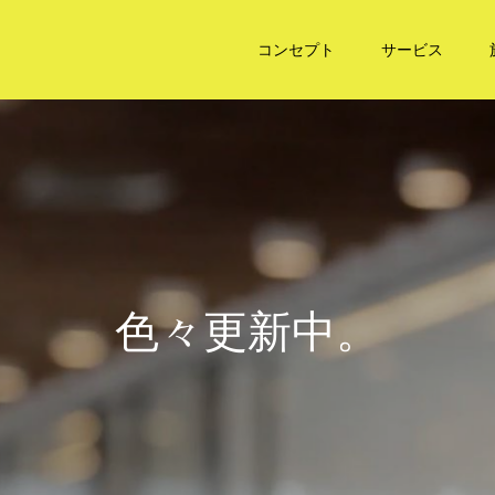
コンセプト
サービス
色
々
更
新
中
。