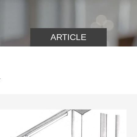
ARTICLE
て