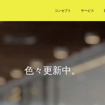
コンセプト
サービス
色
々
更
新
中
。