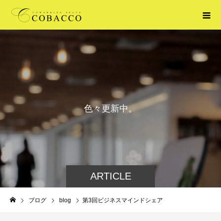
色
々
更
新
中
。
ARTICLE
ブログ
blog
第3回ビジネスマインドシェア