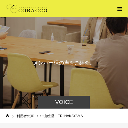
メ
ン
バ
ー
様
の
声
を
ご
紹
介
。
VOICE
利用者の声
中山絵理 – ERI NAKAYAMA