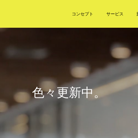
コンセプト
サービス
色
々
更
新
中
。